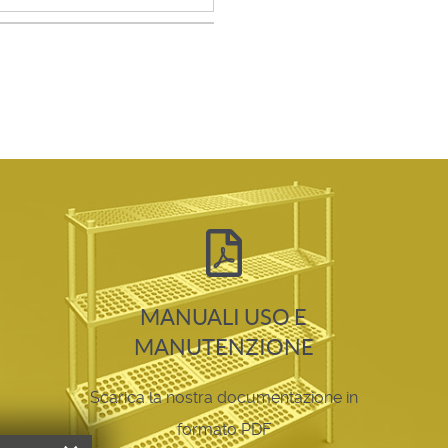
MANUALI USO E
MANUTENZIONE
Scarica la nostra documentazione in
formato PDF