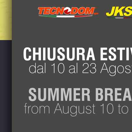
+39 049 88.73
+39 049 88.73
info@jks-refr
Via G.B. Tiepo
CONDIZIONI DI FORNITURA
TERM