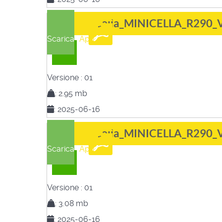
Cella_MINICELLA_R290_
Scarica
Apri
R290
Versione :
01
:
2.95 mb
:
2025-06-16
Cella_MINICELLA_R290_
Scarica
Apri
R290
Versione :
01
:
3.08 mb
:
2025-06-16