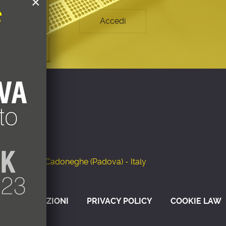
×
Accedi
.055
.161
igeration.com
lo, 2 - 35010 Cadoneghe (Padova) - Italy
INI E CONDIZIONI
PRIVACY POLICY
COOKIE LAW