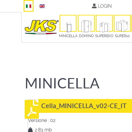
Seleziona la tua lingua
LOGIN
MINICELLA
DOMINO
SUPEREKO
SUPER10
MINICELLA
Cella_MINICELLA_v02-CE_IT
Versione :
02
:
2.83 mb