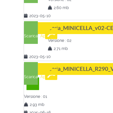
:
2.60 mb
:
2023-05-10
Cella_MINICELLA_v02-C
Scarica
Apri
Versione :
02
:
2.71 mb
:
2023-05-10
Cella_MINICELLA_R290_
Scarica
Apri
R290
Versione :
01
:
2.93 mb
:
2025-06-16